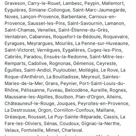
Graveson, Carry-le-Rouet, Lambesc, Peypin, Mallemort,
Eyguières, Simiane-Collongue, Saint-Marc-Jaumegarde,
Noves, Lançon-Provence, Barbentane, Carnoux-en-
Provence, Sausset-les-Pins, Saint-Savournin, Lamanon,
Saint-Chamas, Venelles, Saint-Étienne-du-Grès,
Ventabren, Cabannes, Roquefort-la-Bédoule, Roquevaire,
Eyragues, Meyrargues, Mouriès, La Penne-sur-Huveaune,
Saint-Victoret, Vernègues, Eygalières, Cuges-les-Pins,
Cabriès, Paradou, Ensuès-la-Redonne, Saint-Mitre-les-
Remparts, Cadolive, Rognonas, Gémenos, Ceyreste,
Éguilles, Saint-Andiol, Puyloubier, Mollégès, Le Rove, La
Roque-d'Anthéron, La Bouilladisse, Meyreuil, Saintes-
Maries-de-la-Mer, Grans, Peynier, Port-Saint-Louis-du-
Rhône, Pélissanne, Fuveau, Belcodène, Aureille, Rognes,
Maussane-les-Alpilles, Boulbon, Plan-d'Orgon, Alleins,
Châteauneuf-le-Rouge, Jouques, Peyrolles-en-Provence,
La Destrousse, Orgon, Cornillon-Confoux, Maillane,
Gréasque, Rousset, Le Puy-Sainte-Réparade, Cassis, La
Fare-les-Oliviers, Sénas, Coudoux, Gignac-la-Nerthe,
Velaux, Fontvieille, Mimet, Charleval.