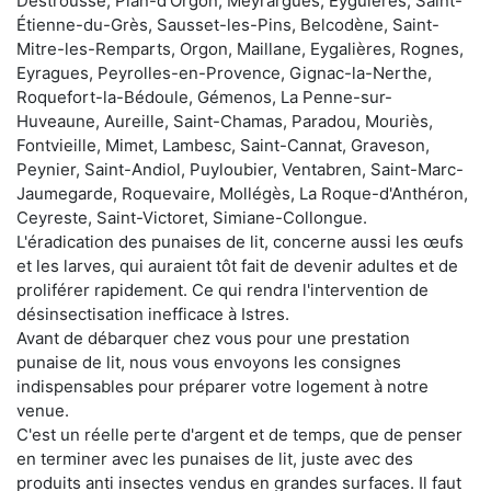
Destrousse, Plan-d'Orgon, Meyrargues, Eyguières, Saint-
Étienne-du-Grès, Sausset-les-Pins, Belcodène, Saint-
Mitre-les-Remparts, Orgon, Maillane, Eygalières, Rognes,
Eyragues, Peyrolles-en-Provence, Gignac-la-Nerthe,
Roquefort-la-Bédoule, Gémenos, La Penne-sur-
Huveaune, Aureille, Saint-Chamas, Paradou, Mouriès,
Fontvieille, Mimet, Lambesc, Saint-Cannat, Graveson,
Peynier, Saint-Andiol, Puyloubier, Ventabren, Saint-Marc-
Jaumegarde, Roquevaire, Mollégès, La Roque-d'Anthéron,
Ceyreste, Saint-Victoret, Simiane-Collongue.
L'éradication des punaises de lit, concerne aussi les œufs
et les larves, qui auraient tôt fait de devenir adultes et de
proliférer rapidement. Ce qui rendra l'intervention de
désinsectisation inefficace à Istres.
Avant de débarquer chez vous pour une prestation
punaise de lit, nous vous envoyons les consignes
indispensables pour préparer votre logement à notre
venue.
C'est un réelle perte d'argent et de temps, que de penser
en terminer avec les punaises de lit, juste avec des
produits anti insectes vendus en grandes surfaces. Il faut