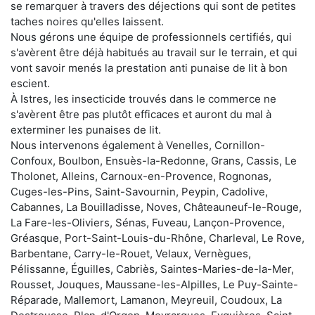
se remarquer à travers des déjections qui sont de petites
taches noires qu'elles laissent.
Nous gérons une équipe de professionnels certifiés, qui
s'avèrent être déjà habitués au travail sur le terrain, et qui
vont savoir menés la prestation anti punaise de lit à bon
escient.
À Istres, les insecticide trouvés dans le commerce ne
s'avèrent être pas plutôt efficaces et auront du mal à
exterminer les punaises de lit.
Nous intervenons également à Venelles, Cornillon-
Confoux, Boulbon, Ensuès-la-Redonne, Grans, Cassis, Le
Tholonet, Alleins, Carnoux-en-Provence, Rognonas,
Cuges-les-Pins, Saint-Savournin, Peypin, Cadolive,
Cabannes, La Bouilladisse, Noves, Châteauneuf-le-Rouge,
La Fare-les-Oliviers, Sénas, Fuveau, Lançon-Provence,
Gréasque, Port-Saint-Louis-du-Rhône, Charleval, Le Rove,
Barbentane, Carry-le-Rouet, Velaux, Vernègues,
Pélissanne, Éguilles, Cabriès, Saintes-Maries-de-la-Mer,
Rousset, Jouques, Maussane-les-Alpilles, Le Puy-Sainte-
Réparade, Mallemort, Lamanon, Meyreuil, Coudoux, La