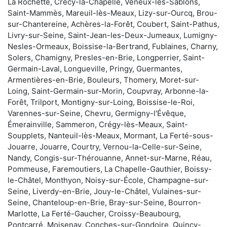
La Rochette, Crécy-la-Chapelle, Veneux-les-Sablons,
Saint-Mammès, Mareuil-lès-Meaux, Lizy-sur-Ourcq, Brou-
sur-Chantereine, Achères-la-Forêt, Coubert, Saint-Pathus,
Livry-sur-Seine, Saint-Jean-les-Deux-Jumeaux, Lumigny-
Nesles-Ormeaux, Boissise-la-Bertrand, Fublaines, Charny,
Solers, Chamigny, Presles-en-Brie, Longperrier, Saint-
Germain-Laval, Longueville, Pringy, Guermantes,
Armentières-en-Brie, Bouleurs, Thomery, Moret-sur-
Loing, Saint-Germain-sur-Morin, Coupvray, Arbonne-la-
Forêt, Trilport, Montigny-sur-Loing, Boissise-le-Roi,
Varennes-sur-Seine, Chevru, Germigny-l'Évêque,
Émerainville, Sammeron, Crégy-lès-Meaux, Saint-
Soupplets, Nanteuil-lès-Meaux, Mormant, La Ferté-sous-
Jouarre, Jouarre, Courtry, Vernou-la-Celle-sur-Seine,
Nandy, Congis-sur-Thérouanne, Annet-sur-Marne, Réau,
Pommeuse, Faremoutiers, La Chapelle-Gauthier, Boissy-
le-Châtel, Monthyon, Noisy-sur-École, Champagne-sur-
Seine, Liverdy-en-Brie, Jouy-le-Châtel, Vulaines-sur-
Seine, Chanteloup-en-Brie, Bray-sur-Seine, Bourron-
Marlotte, La Ferté-Gaucher, Croissy-Beaubourg,
Pontcarré, Moisenay, Conches-sur-Gondoire, Quincy-