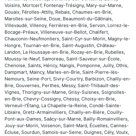
Voisins, Mortcerf, Fontenay-Trésigny, Mary-sur-Marne,
Gouaix, Férolles-Attilly, Rebais, Chaumes-en-Brie,
Marolles-sur-Seine, Doue, Beaumont-du-Gâtinais,
Villevaudé, Villenoy, Ferrières-en-Brie, Servon, Lorrez-le-
Bocage-Préaux, Villeneuve-sur-Bellot, Chalifert,
Chauconin-Neufmontiers, Saint-Cyr-sur-Morin, Magny-le-
Hongre, Tournan-en-Brie, Saint-Augustin, Château-
Landon, La Houssaye-en-Brie, Rozay-en-Brie, Rubelles,
Moussy-le-Neuf, Samoreau, Saint-Sauveur-sur-École,
Chenoise, Saints, Héricy, Nangis, Pomponne, Juilly, Othis,
Dampmart, Maincy, Marles-en-Brie, Saint-Pierre-lès-
Nemours, Seine-Port, Sivry-Courtry, Barbizon, Chailly-en-
Brie, Gouvernes, Perthes, Messy, Saint-Thibault-des-
Vignes, Thorigny-sur-Marne, Grisy-Suisnes, Soignolles-
en-Brie, Chevry-Cossigny, Chessy, Choisy-en-Brie,
Verneuil-l'Étang, La Chapelle-la-Reine, Condé-Sainte-
Libiaire, Gretz-Armainvilliers, Chailly-en-Bière, Couilly-
Pont-aux-Dames, Saâcy-sur-Marne, Bailly-Romainvilliers,
Jouy-sur-Morin, Voisenon, Saint-Mard, Écuelles, Cannes-
Écluse, Sourdun, Samois-sur-Seine, Guignes, Cély, Voulx,