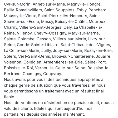
Cyr-sur-Morin, Annet-sur-Marne, Magny-le-Hongre,
Bailly-Romainvilliers, Saint-Soupplets, Esbly, Penchard,
Moussy-le-Vieux, Saint-Pierre-lès-Nemours, Saint-
Sauveur-sur-École, Messy, Boissy-le-Châtel, Mouroux,
Charny, Villiers-Saint-Georges, Cély, La Chapelle-la-
Reine, Villenoy, Chevry-Cossigny, Mary-sur-Marne,
Sainte-Colombe, Cesson, Villiers-sur-Morin, Livry-sur-
Seine, Condé-Sainte-Libiaire, Saint-Thibault-des-Vignes,
La Celle-sur-Morin, Juilly, Jouy-sur-Morin, Rozay-en-Brie,
Solers, Vert-Saint-Denis, Brou-sur-Chantereine, Jouarre,
Voisenon, Collégien, Armentières-en-Brie, Seine-Port,
Boissise-le-Roi, Vernou-la-Celle-sur-Seine, Boissise-la-
Bertrand, Chamigny, Coupvray.
Nous avons pour vous, des techniques appropriées à
chaque genre de situation que vous traversez, et nous
vous garantissons un traitement avec un résultat final
fiable.
Nos interventions en désinfection de punaise de lit, nous a
valu des clients fidèles qui sont aujourd'hui nos
partenaires depuis des années maintenant.