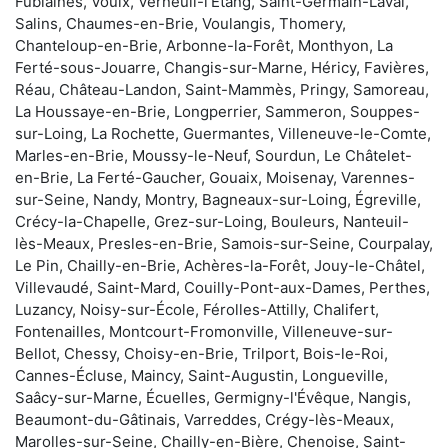
Fublaines, Voulx, Verneuil-l'Étang, Saint-Germain-Laval,
Salins, Chaumes-en-Brie, Voulangis, Thomery,
Chanteloup-en-Brie, Arbonne-la-Forêt, Monthyon, La
Ferté-sous-Jouarre, Changis-sur-Marne, Héricy, Favières,
Réau, Château-Landon, Saint-Mammès, Pringy, Samoreau,
La Houssaye-en-Brie, Longperrier, Sammeron, Souppes-
sur-Loing, La Rochette, Guermantes, Villeneuve-le-Comte,
Marles-en-Brie, Moussy-le-Neuf, Sourdun, Le Châtelet-
en-Brie, La Ferté-Gaucher, Gouaix, Moisenay, Varennes-
sur-Seine, Nandy, Montry, Bagneaux-sur-Loing, Égreville,
Crécy-la-Chapelle, Grez-sur-Loing, Bouleurs, Nanteuil-
lès-Meaux, Presles-en-Brie, Samois-sur-Seine, Courpalay,
Le Pin, Chailly-en-Brie, Achères-la-Forêt, Jouy-le-Châtel,
Villevaudé, Saint-Mard, Couilly-Pont-aux-Dames, Perthes,
Luzancy, Noisy-sur-École, Férolles-Attilly, Chalifert,
Fontenailles, Montcourt-Fromonville, Villeneuve-sur-
Bellot, Chessy, Choisy-en-Brie, Trilport, Bois-le-Roi,
Cannes-Écluse, Maincy, Saint-Augustin, Longueville,
Saâcy-sur-Marne, Écuelles, Germigny-l'Évêque, Nangis,
Beaumont-du-Gâtinais, Varreddes, Crégy-lès-Meaux,
Marolles-sur-Seine, Chailly-en-Bière, Chenoise, Saint-