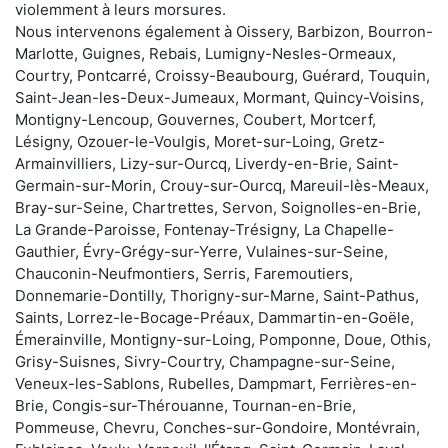
violemment à leurs morsures.
Nous intervenons également à Oissery, Barbizon, Bourron-
Marlotte, Guignes, Rebais, Lumigny-Nesles-Ormeaux,
Courtry, Pontcarré, Croissy-Beaubourg, Guérard, Touquin,
Saint-Jean-les-Deux-Jumeaux, Mormant, Quincy-Voisins,
Montigny-Lencoup, Gouvernes, Coubert, Mortcerf,
Lésigny, Ozouer-le-Voulgis, Moret-sur-Loing, Gretz-
Armainvilliers, Lizy-sur-Ourcq, Liverdy-en-Brie, Saint-
Germain-sur-Morin, Crouy-sur-Ourcq, Mareuil-lès-Meaux,
Bray-sur-Seine, Chartrettes, Servon, Soignolles-en-Brie,
La Grande-Paroisse, Fontenay-Trésigny, La Chapelle-
Gauthier, Évry-Grégy-sur-Yerre, Vulaines-sur-Seine,
Chauconin-Neufmontiers, Serris, Faremoutiers,
Donnemarie-Dontilly, Thorigny-sur-Marne, Saint-Pathus,
Saints, Lorrez-le-Bocage-Préaux, Dammartin-en-Goële,
Émerainville, Montigny-sur-Loing, Pomponne, Doue, Othis,
Grisy-Suisnes, Sivry-Courtry, Champagne-sur-Seine,
Veneux-les-Sablons, Rubelles, Dampmart, Ferrières-en-
Brie, Congis-sur-Thérouanne, Tournan-en-Brie,
Pommeuse, Chevru, Conches-sur-Gondoire, Montévrain,