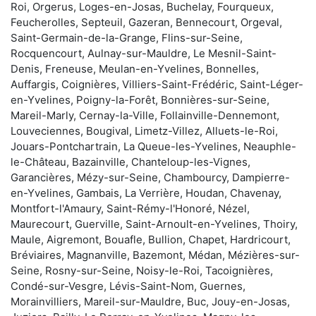
Roi, Orgerus, Loges-en-Josas, Buchelay, Fourqueux,
Feucherolles, Septeuil, Gazeran, Bennecourt, Orgeval,
Saint-Germain-de-la-Grange, Flins-sur-Seine,
Rocquencourt, Aulnay-sur-Mauldre, Le Mesnil-Saint-
Denis, Freneuse, Meulan-en-Yvelines, Bonnelles,
Auffargis, Coignières, Villiers-Saint-Frédéric, Saint-Léger-
en-Yvelines, Poigny-la-Forêt, Bonnières-sur-Seine,
Mareil-Marly, Cernay-la-Ville, Follainville-Dennemont,
Louveciennes, Bougival, Limetz-Villez, Alluets-le-Roi,
Jouars-Pontchartrain, La Queue-les-Yvelines, Neauphle-
le-Château, Bazainville, Chanteloup-les-Vignes,
Garancières, Mézy-sur-Seine, Chambourcy, Dampierre-
en-Yvelines, Gambais, La Verrière, Houdan, Chavenay,
Montfort-l'Amaury, Saint-Rémy-l'Honoré, Nézel,
Maurecourt, Guerville, Saint-Arnoult-en-Yvelines, Thoiry,
Maule, Aigremont, Bouafle, Bullion, Chapet, Hardricourt,
Bréviaires, Magnanville, Bazemont, Médan, Mézières-sur-
Seine, Rosny-sur-Seine, Noisy-le-Roi, Tacoignières,
Condé-sur-Vesgre, Lévis-Saint-Nom, Guernes,
Morainvilliers, Mareil-sur-Mauldre, Buc, Jouy-en-Josas,