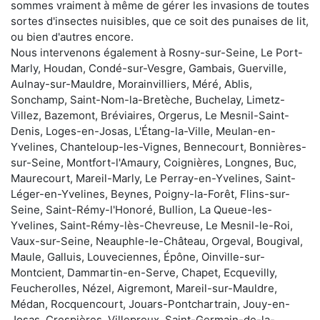
sommes vraiment à même de gérer les invasions de toutes
sortes d'insectes nuisibles, que ce soit des punaises de lit,
ou bien d'autres encore.
Nous intervenons également à Rosny-sur-Seine, Le Port-
Marly, Houdan, Condé-sur-Vesgre, Gambais, Guerville,
Aulnay-sur-Mauldre, Morainvilliers, Méré, Ablis,
Sonchamp, Saint-Nom-la-Bretèche, Buchelay, Limetz-
Villez, Bazemont, Bréviaires, Orgerus, Le Mesnil-Saint-
Denis, Loges-en-Josas, L'Étang-la-Ville, Meulan-en-
Yvelines, Chanteloup-les-Vignes, Bennecourt, Bonnières-
sur-Seine, Montfort-l'Amaury, Coignières, Longnes, Buc,
Maurecourt, Mareil-Marly, Le Perray-en-Yvelines, Saint-
Léger-en-Yvelines, Beynes, Poigny-la-Forêt, Flins-sur-
Seine, Saint-Rémy-l'Honoré, Bullion, La Queue-les-
Yvelines, Saint-Rémy-lès-Chevreuse, Le Mesnil-le-Roi,
Vaux-sur-Seine, Neauphle-le-Château, Orgeval, Bougival,
Maule, Galluis, Louveciennes, Épône, Oinville-sur-
Montcient, Dammartin-en-Serve, Chapet, Ecquevilly,
Feucherolles, Nézel, Aigremont, Mareil-sur-Mauldre,
Médan, Rocquencourt, Jouars-Pontchartrain, Jouy-en-
Josas, Crespières, Villepreux, Saint-Germain-de-la-