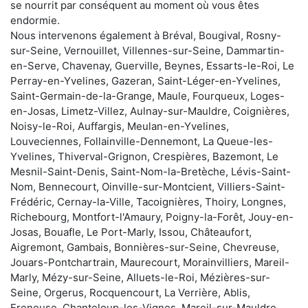
se nourrit par conséquent au moment où vous êtes
endormie.
Nous intervenons également à Bréval, Bougival, Rosny-
sur-Seine, Vernouillet, Villennes-sur-Seine, Dammartin-
en-Serve, Chavenay, Guerville, Beynes, Essarts-le-Roi, Le
Perray-en-Yvelines, Gazeran, Saint-Léger-en-Yvelines,
Saint-Germain-de-la-Grange, Maule, Fourqueux, Loges-
en-Josas, Limetz-Villez, Aulnay-sur-Mauldre, Coignières,
Noisy-le-Roi, Auffargis, Meulan-en-Yvelines,
Louveciennes, Follainville-Dennemont, La Queue-les-
Yvelines, Thiverval-Grignon, Crespières, Bazemont, Le
Mesnil-Saint-Denis, Saint-Nom-la-Bretèche, Lévis-Saint-
Nom, Bennecourt, Oinville-sur-Montcient, Villiers-Saint-
Frédéric, Cernay-la-Ville, Tacoignières, Thoiry, Longnes,
Richebourg, Montfort-l'Amaury, Poigny-la-Forêt, Jouy-en-
Josas, Bouafle, Le Port-Marly, Issou, Châteaufort,
Aigremont, Gambais, Bonnières-sur-Seine, Chevreuse,
Jouars-Pontchartrain, Maurecourt, Morainvilliers, Mareil-
Marly, Mézy-sur-Seine, Alluets-le-Roi, Mézières-sur-
Seine, Orgerus, Rocquencourt, La Verrière, Ablis,
Freneuse, Chanteloup-les-Vignes, Mareil-sur-Mauldre,