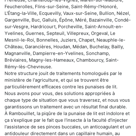
Feucherolles, Flins-sur-Seine, Saint-Rémy-l'Honoré,
L'Étang-la-Ville, Ecquevilly, Vaux-sur-Seine, Bullion, Nézel,
Gargenville, Buc, Galluis, Épône, Méré, Bazainville, Condé-
sur-Vesgre, Hardricourt, Porcheville, Saint-Arnoult-en-
Yvelines, Guernes, Septeuil, Villepreux, Orgeval, Le
Mesnil-le-Roi, Bonnelles, Juziers, Chapet, Neauphle-le-
Château, Garancières, Houdan, Médan, Buchelay, Bailly,
Magnanville, Dampierre-en-Yvelines, Sonchamp,
Bréviaires, Magny-les-Hameaux, Chambourcy, Saint-
Rémy-lès-Chevreuse.
Notre structure jouit de traitements homologués par le
ministère de l'agriculture, et qui se trouvent être
particulièrement efficaces contre les punaises de lit.
Nous avons pour vous, des solutions appropriées à
chaque type de situation que vous traversez, et nous vous
garantissons un traitement avec un résultat final durable.
À Rambouillet, la piqûre de la punaise de lit est indolore et
ça s'explique par le fait que l'insecte à la faculté d'injecter
l'assistance de ses pinces buccales, un anticoagulant et un
antidouleur directement dans un capillaire humain, au