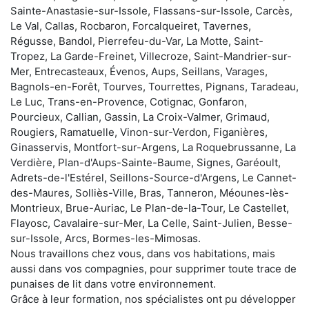
Sainte-Anastasie-sur-Issole, Flassans-sur-Issole, Carcès,
Le Val, Callas, Rocbaron, Forcalqueiret, Tavernes,
Régusse, Bandol, Pierrefeu-du-Var, La Motte, Saint-
Tropez, La Garde-Freinet, Villecroze, Saint-Mandrier-sur-
Mer, Entrecasteaux, Évenos, Aups, Seillans, Varages,
Bagnols-en-Forêt, Tourves, Tourrettes, Pignans, Taradeau,
Le Luc, Trans-en-Provence, Cotignac, Gonfaron,
Pourcieux, Callian, Gassin, La Croix-Valmer, Grimaud,
Rougiers, Ramatuelle, Vinon-sur-Verdon, Figanières,
Ginasservis, Montfort-sur-Argens, La Roquebrussanne, La
Verdière, Plan-d'Aups-Sainte-Baume, Signes, Garéoult,
Adrets-de-l'Estérel, Seillons-Source-d'Argens, Le Cannet-
des-Maures, Solliès-Ville, Bras, Tanneron, Méounes-lès-
Montrieux, Brue-Auriac, Le Plan-de-la-Tour, Le Castellet,
Flayosc, Cavalaire-sur-Mer, La Celle, Saint-Julien, Besse-
sur-Issole, Arcs, Bormes-les-Mimosas.
Nous travaillons chez vous, dans vos habitations, mais
aussi dans vos compagnies, pour supprimer toute trace de
punaises de lit dans votre environnement.
Grâce à leur formation, nos spécialistes ont pu développer