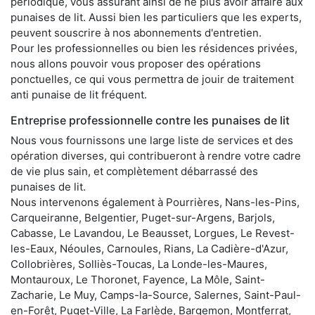
périodique, vous assurant ainsi de ne plus avoir affaire aux
punaises de lit. Aussi bien les particuliers que les experts,
peuvent souscrire à nos abonnements d'entretien.
Pour les professionnelles ou bien les résidences privées,
nous allons pouvoir vous proposer des opérations
ponctuelles, ce qui vous permettra de jouir de traitement
anti punaise de lit fréquent.
Entreprise professionnelle contre les punaises de lit
Nous vous fournissons une large liste de services et des
opération diverses, qui contribueront à rendre votre cadre
de vie plus sain, et complètement débarrassé des
punaises de lit.
Nous intervenons également à Pourrières, Nans-les-Pins,
Carqueiranne, Belgentier, Puget-sur-Argens, Barjols,
Cabasse, Le Lavandou, Le Beausset, Lorgues, Le Revest-
les-Eaux, Néoules, Carnoules, Rians, La Cadière-d'Azur,
Collobrières, Solliès-Toucas, La Londe-les-Maures,
Montauroux, Le Thoronet, Fayence, La Môle, Saint-
Zacharie, Le Muy, Camps-la-Source, Salernes, Saint-Paul-
en-Forêt, Puget-Ville, La Farlède, Bargemon, Montferrat,