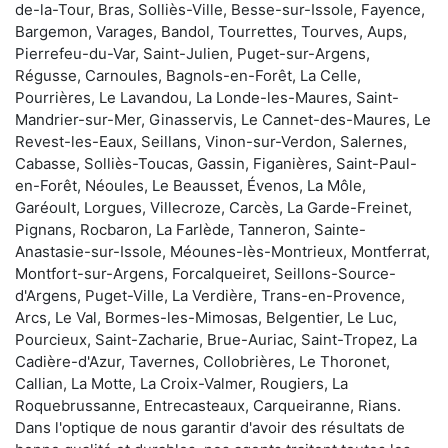
de-la-Tour, Bras, Solliès-Ville, Besse-sur-Issole, Fayence,
Bargemon, Varages, Bandol, Tourrettes, Tourves, Aups,
Pierrefeu-du-Var, Saint-Julien, Puget-sur-Argens,
Régusse, Carnoules, Bagnols-en-Forêt, La Celle,
Pourrières, Le Lavandou, La Londe-les-Maures, Saint-
Mandrier-sur-Mer, Ginasservis, Le Cannet-des-Maures, Le
Revest-les-Eaux, Seillans, Vinon-sur-Verdon, Salernes,
Cabasse, Solliès-Toucas, Gassin, Figanières, Saint-Paul-
en-Forêt, Néoules, Le Beausset, Évenos, La Môle,
Garéoult, Lorgues, Villecroze, Carcès, La Garde-Freinet,
Pignans, Rocbaron, La Farlède, Tanneron, Sainte-
Anastasie-sur-Issole, Méounes-lès-Montrieux, Montferrat,
Montfort-sur-Argens, Forcalqueiret, Seillons-Source-
d'Argens, Puget-Ville, La Verdière, Trans-en-Provence,
Arcs, Le Val, Bormes-les-Mimosas, Belgentier, Le Luc,
Pourcieux, Saint-Zacharie, Brue-Auriac, Saint-Tropez, La
Cadière-d'Azur, Tavernes, Collobrières, Le Thoronet,
Callian, La Motte, La Croix-Valmer, Rougiers, La
Roquebrussanne, Entrecasteaux, Carqueiranne, Rians.
Dans l'optique de nous garantir d'avoir des résultats de