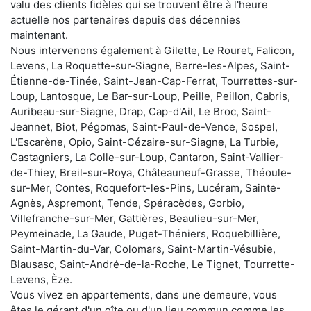
valu des clients fidèles qui se trouvent être à l'heure
actuelle nos partenaires depuis des décennies
maintenant.
Nous intervenons également à Gilette, Le Rouret, Falicon,
Levens, La Roquette-sur-Siagne, Berre-les-Alpes, Saint-
Étienne-de-Tinée, Saint-Jean-Cap-Ferrat, Tourrettes-sur-
Loup, Lantosque, Le Bar-sur-Loup, Peille, Peillon, Cabris,
Auribeau-sur-Siagne, Drap, Cap-d'Ail, Le Broc, Saint-
Jeannet, Biot, Pégomas, Saint-Paul-de-Vence, Sospel,
L'Escarène, Opio, Saint-Cézaire-sur-Siagne, La Turbie,
Castagniers, La Colle-sur-Loup, Cantaron, Saint-Vallier-
de-Thiey, Breil-sur-Roya, Châteauneuf-Grasse, Théoule-
sur-Mer, Contes, Roquefort-les-Pins, Lucéram, Sainte-
Agnès, Aspremont, Tende, Spéracèdes, Gorbio,
Villefranche-sur-Mer, Gattières, Beaulieu-sur-Mer,
Peymeinade, La Gaude, Puget-Théniers, Roquebillière,
Saint-Martin-du-Var, Colomars, Saint-Martin-Vésubie,
Blausasc, Saint-André-de-la-Roche, Le Tignet, Tourrette-
Levens, Èze.
Vous vivez en appartements, dans une demeure, vous
êtes le gérant d'un gîte ou d'un lieu commun comme les