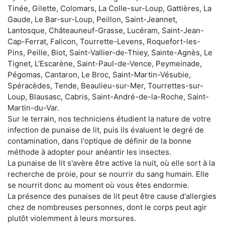
Tinée, Gilette, Colomars, La Colle-sur-Loup, Gattières, La
Gaude, Le Bar-sur-Loup, Peillon, Saint-Jeannet,
Lantosque, Châteauneuf-Grasse, Lucéram, Saint-Jean-
Cap-Ferrat, Falicon, Tourrette-Levens, Roquefort-les-
Pins, Peille, Biot, Saint-Vallier-de-Thiey, Sainte-Agnès, Le
Tignet, L'Escarène, Saint-Paul-de-Vence, Peymeinade,
Pégomas, Cantaron, Le Broc, Saint-Martin-Vésubie,
Spéracèdes, Tende, Beaulieu-sur-Mer, Tourrettes-sur-
Loup, Blausasc, Cabris, Saint-André-de-la-Roche, Saint-
Martin-du-Var.
Sur le terrain, nos techniciens étudient la nature de votre
infection de punaise de lit, puis ils évaluent le degré de
contamination, dans l'optique de définir de la bonne
méthode à adopter pour anéantir les insectes.
La punaise de lit s'avère être active la nuit, où elle sort à la
recherche de proie, pour se nourrir du sang humain. Elle
se nourrit donc au moment où vous êtes endormie.
La présence des punaises de lit peut être cause d'allergies
chez de nombreuses personnes, dont le corps peut agir
plutôt violemment à leurs morsures.