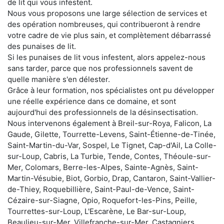
de lit qui vous infestent.
Nous vous proposons une large sélection de services et
des opération nombreuses, qui contribueront à rendre
votre cadre de vie plus sain, et complètement débarrassé
des punaises de lit.
Si les punaises de lit vous infestent, alors appelez-nous
sans tarder, parce que nos professionnels savent de
quelle manière s'en délester.
Grâce à leur formation, nos spécialistes ont pu développer
une réelle expérience dans ce domaine, et sont
aujourd'hui des professionnels de la désinsectisation.
Nous intervenons également à Breil-sur-Roya, Falicon, La
Gaude, Gilette, Tourrette-Levens, Saint-Étienne-de-Tinée,
Saint-Martin-du-Var, Sospel, Le Tignet, Cap-d'Ail, La Colle-
sur-Loup, Cabris, La Turbie, Tende, Contes, Théoule-sur-
Mer, Colomars, Berre-les-Alpes, Sainte-Agnès, Saint-
Martin-Vésubie, Biot, Gorbio, Drap, Cantaron, Saint-Vallier-
de-Thiey, Roquebillière, Saint-Paul-de-Vence, Saint-
Cézaire-sur-Siagne, Opio, Roquefort-les-Pins, Peille,
Tourrettes-sur-Loup, L'Escarène, Le Bar-sur-Loup,
Beaulieu-sur-Mer, Villefranche-sur-Mer, Castagniers,