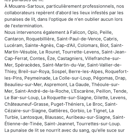
À Mouans-Sartoux, particulièrement professionnels, nos
collaborateurs repèrent d'abord les lieux infestés par les
punaises de lit, dans l'optique de n'en oublier aucun lors
de l'extermination.
Nous intervenons également à Falicon, Opio, Peille,
Cantaron, Roquebillière, Saint-Paul-de-Vence, Cabris,
Lucéram, Sainte-Agnès, Cap-d'Ail, Colomars, Biot, Saint-
Martin-Vésubie, Le Rouret, Tourrette-Levens, Saint-Jean-
Cap-Ferrat, Contes, Èze, Castagniers, Villefranche-sur-
Mer, Spéracèdes, Saint-Martin-du-Var, Saint-Vallier-de-
Thiey, Breil-sur-Roya, Sospel, Berre-les-Alpes, Roquefort-
les-Pins, Peymeinade, La Colle-sur-Loup, Pégomas, Drap,
Beaulieu-sur-Mer, Aspremont, La Gaude, Théoule-sur-
Mer, Saint-André-de-la-Roche, L'Escarène, Peillon, Tende,
Le Bar-sur-Loup, La Roquette-sur-Siagne, Gilette, Levens,
Châteauneuf-Grasse, Puget-Théniers, Le Broc, Saint-
Cézaire-sur-Siagne, Gattières, Gorbio, Le Tignet, La
Turbie, Lantosque, Blausasc, Auribeau-sur-Siagne, Saint-
Étienne-de-Tinée, Saint-Jeannet, Tourrettes-sur-Loup.
La punaise de lit se nourrit avec du sang, qu'elle suce sur