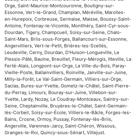
Orge, Saint-Maurice-Montcouronne, Boutigny-sur-
Essonne, Vert-le-Grand, Champlan, Méréville, Marolles-
en-Hurepoix, Corbreuse, Sermaise, Maisse, Boussy-Saint-
Antoine, Fontenay-le-Vicomte, Montlhéry, Saint-Cyr-sous-
Dourdan, Tigery, Champcueil, Soisy-sur-Seine, Chalo-
Saint-Mars, Briis-sous-Forges, Ballancourt-sur-Essonne,
Angervilliers, Vert-le-Petit, Brières-les-Scellés,
Leudeville, Cerny, Dourdan, D'Huison-Longueville, Le
Plessis-Pâté, Baulne, Breuillet, Fleury-Mérogis, Itteville, La
Ferté-Alais, Longpont-sur-Orge, La Ville-du-Bois, Paray-
Vieille-Poste, Ballainvilliers, Roinville, Janville-sur-Juine,
Milly-la-Forêt, Le Val-Saint-Germain, Villiers-sur-Orge,
Saclas, Bures-sur-Yvette, Gometz-le-Châtel, Saint-Pierre-
du-Perray, Limours, Bouray-sur-Juine, Villebon-sur-
Yvette, Lardy, Nozay, Le Coudray-Montceaux, Saintry-sur-
Seine, Cheptainville, Bruyères-le-Châtel, Saint-Germain-
lès-Corbeil, Soisy-sur-École, Villiers-le-Bâcle, Forges-les-
Bains, Crosne, Ormoy, Pussay, Fontenay-lès-Briis,
Angerville, Varennes-Jarcy, Saint-Chéron, Wissous,
Granges-le-Roi, Quincy-sous-Sénart, Villejust.