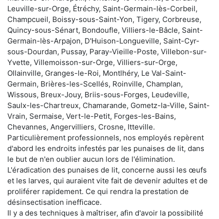
Leuville-sur-Orge, Étréchy, Saint-Germain-lès-Corbeil,
Champcueil, Boissy-sous-Saint-Yon, Tigery, Corbreuse,
Quincy-sous-Sénart, Bondoufle, Villiers-le-Bâcle, Saint-
Germain-lès-Arpajon, D'Huison-Longueville, Saint-Cyr-
sous-Dourdan, Pussay, Paray-Vieille-Poste, Villebon-sur-
Yvette, Villemoisson-sur-Orge, Villiers-sur-Orge,
Ollainville, Granges-le-Roi, Montlhéry, Le Val-Saint-
Germain, Brières-les-Scellés, Roinville, Champlan,
Wissous, Breux-Jouy, Briis-sous-Forges, Leudeville,
Saulx-les-Chartreux, Chamarande, Gometz-la-Ville, Saint-
Vrain, Sermaise, Vert-le-Petit, Forges-les-Bains,
Chevannes, Angervilliers, Crosne, Itteville.
Particulièrement professionnels, nos employés repèrent
d'abord les endroits infestés par les punaises de lit, dans
le but de n'en oublier aucun lors de l'élimination.
L'éradication des punaises de lit, concerne aussi les œufs
et les larves, qui auraient vite fait de devenir adultes et de
proliférer rapidement. Ce qui rendra la prestation de
désinsectisation inefficace.
Il y a des techniques à maîtriser, afin d'avoir la possibilité