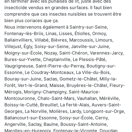
en terminer avec les punaises de lit, juste avec des
insecticide vendus en grandes surfaces. Il faut bien
comprendre que ces insectes nuisibles se trouvent être
bien plus coriaces que ça.
Nous intervenons également à Saintry-sur-Seine,
Fontenay-lès-Briis, Linas, Lisses, Étiolles, Ormoy,
Ballainvilliers, Villabé, Bièvres, Marcoussis, Limours,
Villejust, Égly, Soisy-sur-Seine, Janville-sur-Juine,
Moigny-sur-École, Nozay, Saint-Chéron, Varennes-Jarcy,
Bures-sur-Yvette, Cheptainville, Le Plessis-Pâté,
Vaugrigneuse, Saint-Pierre-du-Perray, Boutigny-sur-
Essonne, Le Coudray-Montceaux, La Ville-du-Bois,
Bouray-sur-Juine, Saclas, Gometz-le-Châtel, Milly-la-
Forêt, Vert-le-Grand, Maisse, Bruyères-le-Châtel, Fleury-
Mérogis, Morigny-Champigny, Saint-Maurice-
Montcouronne, Chalo-Saint-Mars, Vauhallan, Méréville,
Boissy-le-Cutté, Breuillet, La Ferté-Alais, Auvers-Saint-
Georges, La Norville, Molières, Lardy, Longpont-sur-Orge,
Ballancourt-sur-Essonne, Soisy-sur-École, Cerny,
Angerville, Saclay, Baulne, Boussy-Saint-Antoine,
Marolles-en-Hurepoix, Fontenay-le-Vicomte, Dourdan,