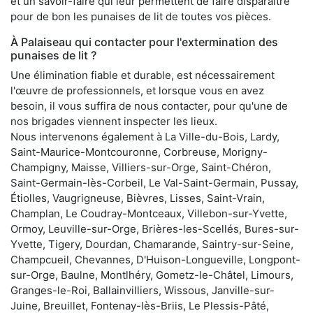
et un savoir-faire qui leur permettent de faire disparaître
pour de bon les punaises de lit de toutes vos pièces.
À Palaiseau qui contacter pour l'extermination des
punaises de lit ?
Une élimination fiable et durable, est nécessairement
l'œuvre de professionnels, et lorsque vous en avez
besoin, il vous suffira de nous contacter, pour qu'une de
nos brigades viennent inspecter les lieux.
Nous intervenons également à La Ville-du-Bois, Lardy,
Saint-Maurice-Montcouronne, Corbreuse, Morigny-
Champigny, Maisse, Villiers-sur-Orge, Saint-Chéron,
Saint-Germain-lès-Corbeil, Le Val-Saint-Germain, Pussay,
Étiolles, Vaugrigneuse, Bièvres, Lisses, Saint-Vrain,
Champlan, Le Coudray-Montceaux, Villebon-sur-Yvette,
Ormoy, Leuville-sur-Orge, Brières-les-Scellés, Bures-sur-
Yvette, Tigery, Dourdan, Chamarande, Saintry-sur-Seine,
Champcueil, Chevannes, D'Huison-Longueville, Longpont-
sur-Orge, Baulne, Montlhéry, Gometz-le-Châtel, Limours,
Granges-le-Roi, Ballainvilliers, Wissous, Janville-sur-
Juine, Breuillet, Fontenay-lès-Briis, Le Plessis-Pâté,