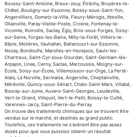
Boussy-Saint-Antoine, Breux-Jouy, Étréchy, Bruyères-le-
Châtel, Boutigny-sur-Essonne, Boissy-sous-Saint-Yon,
Angervilliers, Gometz-la-Ville, Fleury-Mérogis, Itteville,
Ollainville, Paray-Vieille-Poste, Crosne, Fontenay-le-
Vicomte, Roinville, Saclay, Égly, Briis-sous-Forges, Soisy-
sur-Seine, Forges-les-Bains, Milly-la-Forêt, Villiers-le-
Bâcle, Molières, Vauhallan, Ballancourt-sur-Essonne,
Nozay, Bondoufle, Marolles-en-Hurepoix, Saulx-les-
Chartreux, Saint-Cyr-sous-Dourdan, Saint-Germain-lès-
Arpajon, Linas, Cerny, Saclas, Marcoussis, Moigny-sur-
École, Soisy-sur-École, Villemoisson-sur-Orge, La Ferté-
Alais, La Norville, Sermaise, Angerville, Cheptainville,
Méréville, Quincy-sous-Sénart, Chalo-Saint-Mars, Villabé,
Bouray-sur-Juine, Auvers-Saint-Georges, Leudeville,
Vert-le-Grand, Villejust, Vert-le-Petit, Boissy-le-Cutté,
Varennes-Jarcy, Saint-Pierre-du-Perray.
On trouve des traitements chimiques qui se trouvent être
vendus sur le marché, et destinés au grand public.
Toutefois, ces traitements ne s'avèrent être pas assez
dosés pour que vous puissiez obtenir un résultat