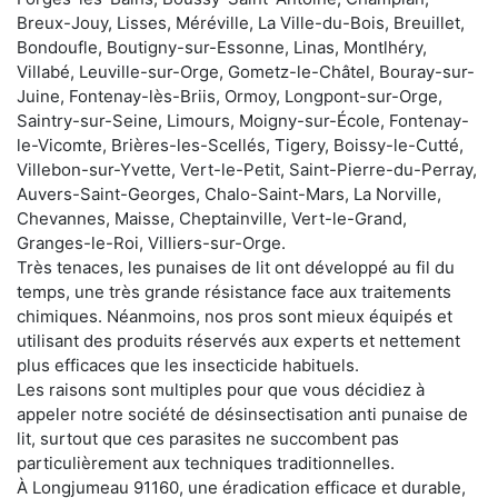
Breux-Jouy, Lisses, Méréville, La Ville-du-Bois, Breuillet,
Bondoufle, Boutigny-sur-Essonne, Linas, Montlhéry,
Villabé, Leuville-sur-Orge, Gometz-le-Châtel, Bouray-sur-
Juine, Fontenay-lès-Briis, Ormoy, Longpont-sur-Orge,
Saintry-sur-Seine, Limours, Moigny-sur-École, Fontenay-
le-Vicomte, Brières-les-Scellés, Tigery, Boissy-le-Cutté,
Villebon-sur-Yvette, Vert-le-Petit, Saint-Pierre-du-Perray,
Auvers-Saint-Georges, Chalo-Saint-Mars, La Norville,
Chevannes, Maisse, Cheptainville, Vert-le-Grand,
Granges-le-Roi, Villiers-sur-Orge.
Très tenaces, les punaises de lit ont développé au fil du
temps, une très grande résistance face aux traitements
chimiques. Néanmoins, nos pros sont mieux équipés et
utilisant des produits réservés aux experts et nettement
plus efficaces que les insecticide habituels.
Les raisons sont multiples pour que vous décidiez à
appeler notre société de désinsectisation anti punaise de
lit, surtout que ces parasites ne succombent pas
particulièrement aux techniques traditionnelles.
À Longjumeau 91160, une éradication efficace et durable,