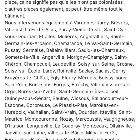
pièce, ça ne signifie pas qu'elles n'ont pas colonisées
d'autres pièces également, et peut-être même tout le
bâtiment.
Nous intervenons également à Varennes-Jarcy, Bièvres,
Villejust, La Ferté-Alais, Paray-Vieille-Poste, Saint-Cyr-
sous-Dourdan, Étiolles, Molières, Angervilliers, Saint-
Germain-lès-Arpajon, Chamarande, Le Val-Saint-Germain,
Pussay, Sermaise, Ballainvilliers, Saulx-les-Chartreux,
Gometz-la-Ville, Angerville, Morigny-Champigny, Saint-
Chéron, Champcueil, Leudeville, Soisy-sur-Seine, Crosne,
Soisy-sur-École, Lardy, Roinville, Saclay, Saclas, Cerny,
Bruyères-le-Châtel, Égly, Fleury-Mérogis, Boissy-sous-
Saint-Yon, Briis-sous-Forges, Étréchy, Villemoisson-sur-
Orge, Bures-sur-Yvette, Saint-Germain-lès-Corbeil,
Quincy-sous-Sénart, Baulne, Wissous, Ballancourt-sur-
Essonne, Corbreuse, Le Plessis-Pâté, Marolles-en-
Hurepoix, Vauhallan, Saint-Vrain, Dourdan, Itteville, Saint-
Maurice-Montcouronne, Nozay, Marcoussis, Vaugrigneuse,
D'Huison-Longueville, Le Coudray-Montceaux, Ollainville,
Janville-sur-Juine, Villiers-le-Bâcle, Milly-la-Forêt,
Forges-les-Bains, Boussy-Saint-Antoine, Champlan,