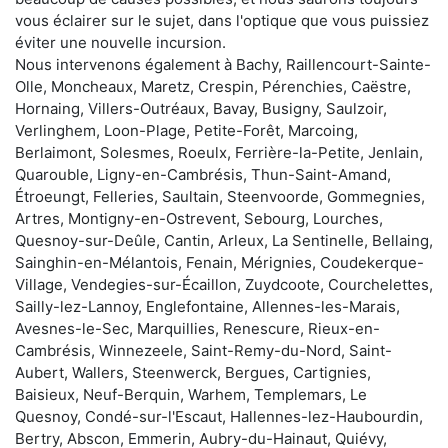
vous éclairer sur le sujet, dans l'optique que vous puissiez
éviter une nouvelle incursion.
Nous intervenons également à Bachy, Raillencourt-Sainte-
Olle, Moncheaux, Maretz, Crespin, Pérenchies, Caëstre,
Hornaing, Villers-Outréaux, Bavay, Busigny, Saulzoir,
Verlinghem, Loon-Plage, Petite-Forêt, Marcoing,
Berlaimont, Solesmes, Roeulx, Ferrière-la-Petite, Jenlain,
Quarouble, Ligny-en-Cambrésis, Thun-Saint-Amand,
Étroeungt, Felleries, Saultain, Steenvoorde, Gommegnies,
Artres, Montigny-en-Ostrevent, Sebourg, Lourches,
Quesnoy-sur-Deûle, Cantin, Arleux, La Sentinelle, Bellaing,
Sainghin-en-Mélantois, Fenain, Mérignies, Coudekerque-
Village, Vendegies-sur-Écaillon, Zuydcoote, Courchelettes,
Sailly-lez-Lannoy, Englefontaine, Allennes-les-Marais,
Avesnes-le-Sec, Marquillies, Renescure, Rieux-en-
Cambrésis, Winnezeele, Saint-Remy-du-Nord, Saint-
Aubert, Wallers, Steenwerck, Bergues, Cartignies,
Baisieux, Neuf-Berquin, Warhem, Templemars, Le
Quesnoy, Condé-sur-l'Escaut, Hallennes-lez-Haubourdin,
Bertry, Abscon, Emmerin, Aubry-du-Hainaut, Quiévy,