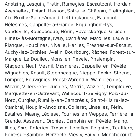
Anstaing, Lesquin, Fretin, Rumegies, Escautpont, Hordain,
Avesnelles, Thiant, Hasnon, Solre-le-Château, Frelinghien,
Aix, Bruille-Saint-Amand, Leffrinckoucke, Faumont,
Hélesmes, Cappelle-la-Grande, Erquinghem-Lys,
Vendeville, Bousbecque, Hérin, Haverskerque, Gruson,
Flines-lès-Mortagne, Iwuy, Carnières, Maroilles, Lauwin-
Planque, Houplines, Nivelle, Herlies, Fresnes-sur-Escaut,
Auchy-lez-Orchies, Avelin, Bourbourg, Râches, Forest-sur-
Marque, Le Doulieu, Mons-en-Pévèle, Phalempin,
Glageon, Neuf-Mesnil, Masnières, Cappelle-en-Pévèle,
Wignehies, Rosult, Steenbecque, Nieppe, Eecke, Steene,
Lompret, Bouvignies, Roost-Warendin, Wambrechies,
Wavrin, Villers-en-Cauchies, Merris, Waziers, Templeuve,
Marquette-en-Ostrevant, Walincourt-Selvigny, Poix-du-
Nord, Curgies, Rumilly-en-Cambrésis, Saint-Hilaire-lez-
Cambrai, Houplin-Ancoisne, Colleret, Linselles, Férin,
Estaires, Masny, Lécluse, Fournes-en-Weppes, Ferrière-la-
Grande, Assevent, Orchies, Camphin-en-Pévèle, Maing,
Illies, Sars-Poteries, Tressin, Lecelles, Feignies, Toufflers,
Pont-sur-Sambre, Herzeele, Viesly, Bauvin, Monchecourt,