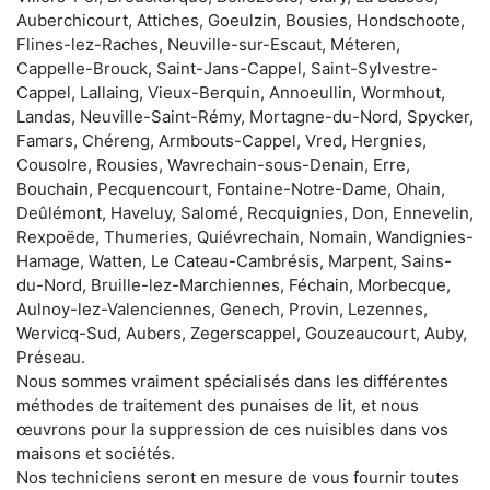
Auberchicourt, Attiches, Goeulzin, Bousies, Hondschoote,
Flines-lez-Raches, Neuville-sur-Escaut, Méteren,
Cappelle-Brouck, Saint-Jans-Cappel, Saint-Sylvestre-
Cappel, Lallaing, Vieux-Berquin, Annoeullin, Wormhout,
Landas, Neuville-Saint-Rémy, Mortagne-du-Nord, Spycker,
Famars, Chéreng, Armbouts-Cappel, Vred, Hergnies,
Cousolre, Rousies, Wavrechain-sous-Denain, Erre,
Bouchain, Pecquencourt, Fontaine-Notre-Dame, Ohain,
Deûlémont, Haveluy, Salomé, Recquignies, Don, Ennevelin,
Rexpoëde, Thumeries, Quiévrechain, Nomain, Wandignies-
Hamage, Watten, Le Cateau-Cambrésis, Marpent, Sains-
du-Nord, Bruille-lez-Marchiennes, Féchain, Morbecque,
Aulnoy-lez-Valenciennes, Genech, Provin, Lezennes,
Wervicq-Sud, Aubers, Zegerscappel, Gouzeaucourt, Auby,
Préseau.
Nous sommes vraiment spécialisés dans les différentes
méthodes de traitement des punaises de lit, et nous
œuvrons pour la suppression de ces nuisibles dans vos
maisons et sociétés.
Nos techniciens seront en mesure de vous fournir toutes