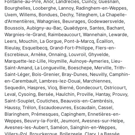
Fontaine-au-Pire, Anor, Landrecies, Cuincy, Guesnain,
Bourghelles, Looberghe, Lannoy, Radinghem-en-Weppes,
Uxem, Willems, Bondues, Dechy, Téteghem, La Chapelle-
d'Armentières, Wahagnies, Beuvrages, Godewaersvelde,
Boussois, Aubigny-au-Bac, Quaëdypre, Santes, Bachant,
Wargnies-le-Grand, Raimbeaucourt, Wannehain, Lewarde,
Leers, Mouchin, La Gorgue, Pont-à-Marcq, Écaillon,
Rieulay, Esquelbecq, Grand-Fort-Philippe, Flers-en-
Escrebieux, Arnèke, Onnaing, Louvroil, Ghyvelde,
Marquette-lez-Lille, Hoymille, Aulnoye-Aymeries, Lieu-
Saint-Amand, La Longueville, Boeschepe, Merville, Trith-
Saint-Léger, Bois-Grenier, Bray-Dunes, Neuvilly, Camphin-
en-Carembault, Lambres-lez-Douai, Marchiennes,
Sequedin, Haspres, Vicq, Bierné, Gondecourt, Ostricourt,
Leval, Cysoing, Bersée, Haulchin, Proville, Hantay, Prouvy,
Saint-Souplet, Coutiches, Beauvois-en-Cambrésis,
Haussy, Trélon, Escaudoeuvres, Escaudain, Cassel,
Blaringhem, Prémesques, Capinghem, Ennetières-en-
Weppes, Beuvry-la-Forêt, Jeumont, Avesnes-sur-Helpe,
Avesnes-les-Aubert, Saméon, Sainghin-en-Weppes,
Villers-Pol, Brouckerque, Bollezeele, Clary, La Bassée,