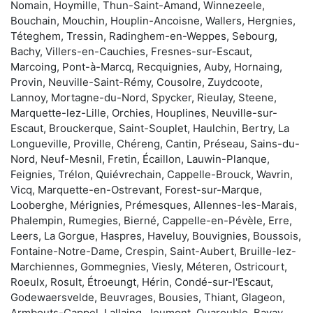
Nomain, Hoymille, Thun-Saint-Amand, Winnezeele,
Bouchain, Mouchin, Houplin-Ancoisne, Wallers, Hergnies,
Téteghem, Tressin, Radinghem-en-Weppes, Sebourg,
Bachy, Villers-en-Cauchies, Fresnes-sur-Escaut,
Marcoing, Pont-à-Marcq, Recquignies, Auby, Hornaing,
Provin, Neuville-Saint-Rémy, Cousolre, Zuydcoote,
Lannoy, Mortagne-du-Nord, Spycker, Rieulay, Steene,
Marquette-lez-Lille, Orchies, Houplines, Neuville-sur-
Escaut, Brouckerque, Saint-Souplet, Haulchin, Bertry, La
Longueville, Proville, Chéreng, Cantin, Préseau, Sains-du-
Nord, Neuf-Mesnil, Fretin, Écaillon, Lauwin-Planque,
Feignies, Trélon, Quiévrechain, Cappelle-Brouck, Wavrin,
Vicq, Marquette-en-Ostrevant, Forest-sur-Marque,
Looberghe, Mérignies, Prémesques, Allennes-les-Marais,
Phalempin, Rumegies, Bierné, Cappelle-en-Pévèle, Erre,
Leers, La Gorgue, Haspres, Haveluy, Bouvignies, Boussois,
Fontaine-Notre-Dame, Crespin, Saint-Aubert, Bruille-lez-
Marchiennes, Gommegnies, Viesly, Méteren, Ostricourt,
Roeulx, Rosult, Étroeungt, Hérin, Condé-sur-l'Escaut,
Godewaersvelde, Beuvrages, Bousies, Thiant, Glageon,
Armbouts-Cappel, Lallaing, Jeumont, Quarouble, Bavay,