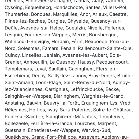
Lecelles, Flines-lès-Mortagne, Landas, Clary, Warhem,
Cysoing, Esquelbecq, Hondschoote, Santes, Villers-Pol,
Thumeries, Bondues, Marquillies, Anor, Arleux, Caëstre,
Flines-lez-Raches, Curgies, Ghyvelde, Quesnoy-sur-
Deûle, Avesnes-sur-Helpe, Goeulzin, Nivelle, Felleries,
Lesquin, Fournes-en-Weppes, Merris, Bousbecque,
Walincourt-Selvigny, Hordain, Férin, Rexpoëde, Poix-du-
Nord, Solesmes, Famars, Fenain, Raillencourt-Sainte-Olle,
Cuincy, Linselles, Jenlain, Avesnes-les-Aubert, Bois-
Grenier, Annoeullin, Le Quesnoy, Haussy, Pecquencourt,
Templemars, Leval, Saultain, Capinghem, Flers-en-
Escrebieux, Dechy, Sailly-lez-Lannoy, Bray-Dunes, Bruille-
Saint-Amand, Loon-Plage, Saint-Remy-du-Nord, Aulnoy-
lez-Valenciennes, Cartignies, Leffrinckoucke, Eecke,
Sainghin-en-Weppes, Blaringhem, Wargnies-le-Grand,
Anstaing, Bauvin, Beuvry-la-Forêt, Erquinghem-Lys, Vred,
Hélesmes, Herlies, Iwuy, Sars-Poteries, Solre-le-Château,
Pont-sur-Sambre, Sainghin-en-Mélantois, Templeuve,
Bollezeele, Ferrière-la-Grande, Lourches, Marpent,
Guesnain, Ennetières-en-Weppes, Wervicq-Sud,
Quaëdypre, Grand-Fort-Philippe, Assevent, Aubigny-au-