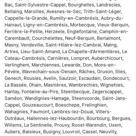
Bac, Saint-Sylvestre-Cappel, Bourghelles, Landrecies,
Bellaing, Maroilles, Avesnes-le-Sec, Trith-Saint-Léger,
Cappelle-la-Grande, Rumilly-en-Cambrésis, Aubry-du-
Hainaut, Ligny-en-Cambrésis, Morbecque, Vieux-Berquin,
Ferrière-la-Petite, Herzeele, Englefontaine, Camphin-en-
Carembault, Courchelettes, Neuf-Berquin, Berlaimont,
Masny, Vendeville, Saint-Hilaire-lez-Cambrai, Maing,
Artres, Lieu-Saint-Amand, La Chapelle-d'Armentières, Le
Cateau-Cambrésis, Carnières, Lompret, Auberchicourt,
Verlinghem, Marchiennes, Lewarde, Don, Mons-en-
Pévèle, Wavrechain-sous-Denain, Râches, Gruson, Illies,
Genech, Rousies, Avelin, Saulzoir, Escaudain, Gondecourt,
La Bassée, Ohain, Masnières, Wambrechies, Wignehies,
Hantay, Fontaine-au-Pire, Steenbecque, Zegerscappel,
Saméon, Wandignies-Hamage, Steenvoorde, Saint-Jans-
Cappel, Gouzeaucourt, Boeschepe, Frelinghien,
Wahagnies, Faumont, Lambres-lez-Douai, Villers-
Outréaux, Hallennes-lez-Haubourdin, Bourbourg, Bergues,
Willems, La Sentinelle, Prouvy, Roost-Warendin, Uxem,
Aubers, Baisieux, Busigny, Louvroil, Cassel, Neuvilly,