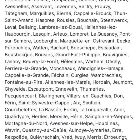
Avesnelles, Assevent, Lezennes, Bertry, Prouvy,
Téteghem, Marquillies, Bierné, Cappelle-Brouck, Thun-
Saint-Amand, Haspres, Rousies, Bouchain, Steenwerck,
Leval, Bellaing, Lambres-lez-Douai, Hallennes-lez-
Haubourdin, Lesquin, Arleux, Lompret, Le Quesnoy, Pont-
sur-Sambre, Looberghe, Marquette-en-Ostrevant, Eecke,
Pérenchies, Watten, Bachant, Boeschepe, Escaudain,
Bousbecque, Bousies, Grand-Fort-Philippe, Bouvignies,
Lannoy, Beuvry-la-Forêt, Hélesmes, Warhem, Dechy,
Ferrière-la-Grande, Moncheaux, Wandignies-Hamage,
Cappelle-la-Grande, Féchain, Curgies, Wambrechies,
Fontaine-au-Pire, Allennes-les-Marais, Hordain, Jeumont,
Ghyvelde, Escautpont, Ennevelin, Thumeries,
Pecquencourt, Blaringhem, Villers-en-Cauchies, Don,
Férin, Saint-Sylvestre-Cappel, Aix, Saultain,
Courchelettes, La Bassée, Fretin, La Longueville, Anor,
Quaëdypre, Herlies, Merville, Hérin, Sainghin-en-Weppes,
Mortagne-du-Nord, Avesnes-sur-Helpe, Houplines,
Wavrin, Quesnoy-sur-Deûle, Aulnoye-Aymeries, Erre,
Rexpoëde, Quiévrechain, Vred, Iwuy, Merris, Étroeungt,