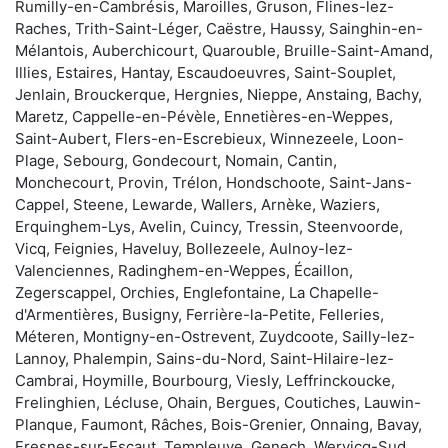
Rumilly-en-Cambrésis, Maroilles, Gruson, Flines-lez-
Raches, Trith-Saint-Léger, Caëstre, Haussy, Sainghin-en-
Mélantois, Auberchicourt, Quarouble, Bruille-Saint-Amand,
Illies, Estaires, Hantay, Escaudoeuvres, Saint-Souplet,
Jenlain, Brouckerque, Hergnies, Nieppe, Anstaing, Bachy,
Maretz, Cappelle-en-Pévèle, Ennetières-en-Weppes,
Saint-Aubert, Flers-en-Escrebieux, Winnezeele, Loon-
Plage, Sebourg, Gondecourt, Nomain, Cantin,
Monchecourt, Provin, Trélon, Hondschoote, Saint-Jans-
Cappel, Steene, Lewarde, Wallers, Arnèke, Waziers,
Erquinghem-Lys, Avelin, Cuincy, Tressin, Steenvoorde,
Vicq, Feignies, Haveluy, Bollezeele, Aulnoy-lez-
Valenciennes, Radinghem-en-Weppes, Écaillon,
Zegerscappel, Orchies, Englefontaine, La Chapelle-
d'Armentières, Busigny, Ferrière-la-Petite, Felleries,
Méteren, Montigny-en-Ostrevent, Zuydcoote, Sailly-lez-
Lannoy, Phalempin, Sains-du-Nord, Saint-Hilaire-lez-
Cambrai, Hoymille, Bourbourg, Viesly, Leffrinckoucke,
Frelinghien, Lécluse, Ohain, Bergues, Coutiches, Lauwin-
Planque, Faumont, Râches, Bois-Grenier, Onnaing, Bavay,
Fresnes-sur-Escaut, Templeuve, Genech, Wervicq-Sud,