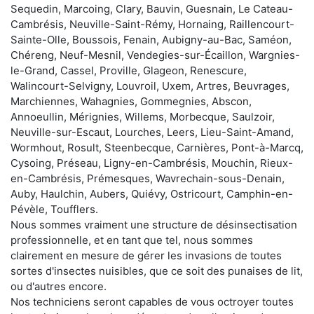
Sequedin, Marcoing, Clary, Bauvin, Guesnain, Le Cateau-
Cambrésis, Neuville-Saint-Rémy, Hornaing, Raillencourt-
Sainte-Olle, Boussois, Fenain, Aubigny-au-Bac, Saméon,
Chéreng, Neuf-Mesnil, Vendegies-sur-Écaillon, Wargnies-
le-Grand, Cassel, Proville, Glageon, Renescure,
Walincourt-Selvigny, Louvroil, Uxem, Artres, Beuvrages,
Marchiennes, Wahagnies, Gommegnies, Abscon,
Annoeullin, Mérignies, Willems, Morbecque, Saulzoir,
Neuville-sur-Escaut, Lourches, Leers, Lieu-Saint-Amand,
Wormhout, Rosult, Steenbecque, Carnières, Pont-à-Marcq,
Cysoing, Préseau, Ligny-en-Cambrésis, Mouchin, Rieux-
en-Cambrésis, Prémesques, Wavrechain-sous-Denain,
Auby, Haulchin, Aubers, Quiévy, Ostricourt, Camphin-en-
Pévèle, Toufflers.
Nous sommes vraiment une structure de désinsectisation
professionnelle, et en tant que tel, nous sommes
clairement en mesure de gérer les invasions de toutes
sortes d'insectes nuisibles, que ce soit des punaises de lit,
ou d'autres encore.
Nos techniciens seront capables de vous octroyer toutes