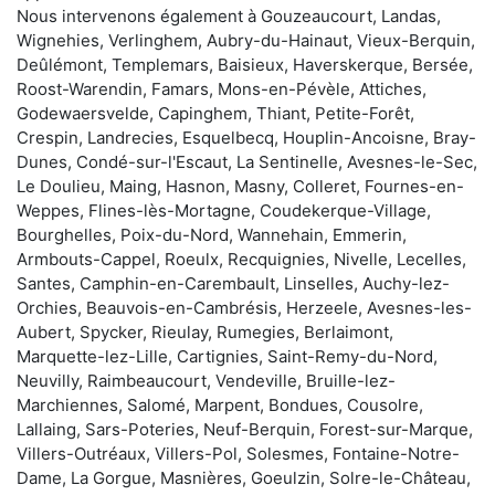
Nous intervenons également à Gouzeaucourt, Landas,
Wignehies, Verlinghem, Aubry-du-Hainaut, Vieux-Berquin,
Deûlémont, Templemars, Baisieux, Haverskerque, Bersée,
Roost-Warendin, Famars, Mons-en-Pévèle, Attiches,
Godewaersvelde, Capinghem, Thiant, Petite-Forêt,
Crespin, Landrecies, Esquelbecq, Houplin-Ancoisne, Bray-
Dunes, Condé-sur-l'Escaut, La Sentinelle, Avesnes-le-Sec,
Le Doulieu, Maing, Hasnon, Masny, Colleret, Fournes-en-
Weppes, Flines-lès-Mortagne, Coudekerque-Village,
Bourghelles, Poix-du-Nord, Wannehain, Emmerin,
Armbouts-Cappel, Roeulx, Recquignies, Nivelle, Lecelles,
Santes, Camphin-en-Carembault, Linselles, Auchy-lez-
Orchies, Beauvois-en-Cambrésis, Herzeele, Avesnes-les-
Aubert, Spycker, Rieulay, Rumegies, Berlaimont,
Marquette-lez-Lille, Cartignies, Saint-Remy-du-Nord,
Neuvilly, Raimbeaucourt, Vendeville, Bruille-lez-
Marchiennes, Salomé, Marpent, Bondues, Cousolre,
Lallaing, Sars-Poteries, Neuf-Berquin, Forest-sur-Marque,
Villers-Outréaux, Villers-Pol, Solesmes, Fontaine-Notre-
Dame, La Gorgue, Masnières, Goeulzin, Solre-le-Château,