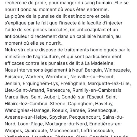
recherche de proie, pour manger du sang humain. Elle se
nourrit donc au moment où vous êtes endormie.
La piqûre de la punaise de lit est indolore et cela
s'explique par le fait que l'insecte à la faculté d'injecter
l'aide de ses pinces buccales, un anticoagulant et un
antidouleur directement dans un capillaire humain, au
moment où elle se nourrit.
Notre structure dispose de traitements homologués par le
ministère de l'agriculture, et qui sont particulièrement
efficaces contre les punaises de lit à La Madeleine.
Nous intervenons également à Neuf-Berquin, Winnezeele,
Baisieux, Warhem, Wormhout, Neuville-sur-Escaut,
Jenlain, Erquinghem-Lys, Frelinghien, Marquette-lez-Lille,
Lieu-Saint-Amand, Renescure, Rumilly-en-Cambrésis,
Marquillies, Saint-Aubert, Condé-sur-l'Escaut, Saint-
Hilaire-lez-Cambrai, Steene, Capinghem, Haveluy,
Wandignies-Hamage, Roeulx, Bersée, Steenbecque,
Avesnes-sur-Helpe, Spycker, Pecquencourt, Sains-du-
Nord, Loon-Plage, Mortagne-du-Nord, Ennetières-en-
Weppes, Quarouble, Monchecourt, Leffrinckoucke,