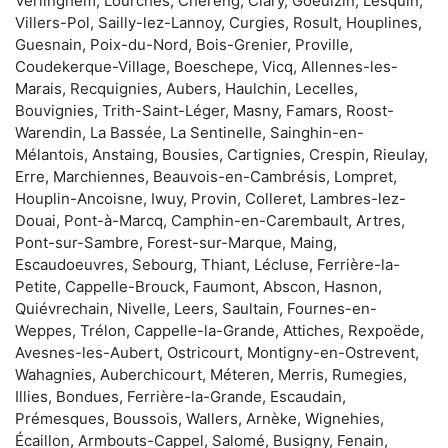
Verlinghem, Lourches, Chéreng, Clary, Goeulzin, Lesquin,
Villers-Pol, Sailly-lez-Lannoy, Curgies, Rosult, Houplines,
Guesnain, Poix-du-Nord, Bois-Grenier, Proville,
Coudekerque-Village, Boeschepe, Vicq, Allennes-les-
Marais, Recquignies, Aubers, Haulchin, Lecelles,
Bouvignies, Trith-Saint-Léger, Masny, Famars, Roost-
Warendin, La Bassée, La Sentinelle, Sainghin-en-
Mélantois, Anstaing, Bousies, Cartignies, Crespin, Rieulay,
Erre, Marchiennes, Beauvois-en-Cambrésis, Lompret,
Houplin-Ancoisne, Iwuy, Provin, Colleret, Lambres-lez-
Douai, Pont-à-Marcq, Camphin-en-Carembault, Artres,
Pont-sur-Sambre, Forest-sur-Marque, Maing,
Escaudoeuvres, Sebourg, Thiant, Lécluse, Ferrière-la-
Petite, Cappelle-Brouck, Faumont, Abscon, Hasnon,
Quiévrechain, Nivelle, Leers, Saultain, Fournes-en-
Weppes, Trélon, Cappelle-la-Grande, Attiches, Rexpoëde,
Avesnes-les-Aubert, Ostricourt, Montigny-en-Ostrevent,
Wahagnies, Auberchicourt, Méteren, Merris, Rumegies,
Illies, Bondues, Ferrière-la-Grande, Escaudain,
Prémesques, Boussois, Wallers, Arnèke, Wignehies,
Écaillon, Armbouts-Cappel, Salomé, Busigny, Fenain,