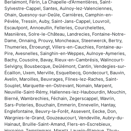
Berlaimont, Férin, La Chapelle-d'Armentières, Saint-
Sylvestre-Cappel, Santes, Aulnoy-lez-Valenciennes,
Ohain, Quesnoy-sur-Deûle, Carnières, Camphin-en-
Pévèle, Tressin, Auby, Saint-Jans-Cappel, Louvroil,
Escautpont, Annoeullin, Felleries, Courchelettes,
Masnières, Solre-le-Château, Landrecies, Fontaine-Notre-
Dame, Onnaing, Prouvy, Moncheaux, Steenwerck, Bertry,
Thumeries, Étroeungt, Villers-en-Cauchies, Fontaine-au-
Pire, Avesnelles, Sainghin-en-Weppes, Aulnoye-Aymeries,
Bachy, Cousolre, Bavay, Rieux-en-Cambrésis, Walincourt-
Selvigny, Bousbecque, Deûlémont, Cantin, Vendegies-sur-
Écaillon, Uxem, Merville, Esquelbecq, Gondecourt, Bauvin,
Avelin, Maroilles, Beuvrages, Flines-lez-Raches, Saint-
Souplet, Marquette-en-Ostrevant, Nomain, Marpent,
Neuville-Saint-Rémy, Hallennes-lez-Haubourdin, Mouchin,
Bierné, Wambrechies, Féchain, Zegerscappel, Wavrin,
Sars-Poteries, Bouchain, Emmerin, Ennevelin, Hantay,
Englefontaine, Beuvry-la-Forêt, Assevent, Eecke, Don,
Wargnies-le-Grand, Gouzeaucourt, Vendeville, Aubry-du-
Hainaut, Bruille-Saint-Amand, Flers-en-Escrebieux,
Hornaing, Templemars, Maretz, Lauwin-Planque, Thun-