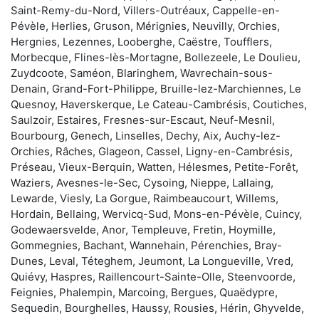
Saint-Remy-du-Nord, Villers-Outréaux, Cappelle-en-
Pévèle, Herlies, Gruson, Mérignies, Neuvilly, Orchies,
Hergnies, Lezennes, Looberghe, Caëstre, Toufflers,
Morbecque, Flines-lès-Mortagne, Bollezeele, Le Doulieu,
Zuydcoote, Saméon, Blaringhem, Wavrechain-sous-
Denain, Grand-Fort-Philippe, Bruille-lez-Marchiennes, Le
Quesnoy, Haverskerque, Le Cateau-Cambrésis, Coutiches,
Saulzoir, Estaires, Fresnes-sur-Escaut, Neuf-Mesnil,
Bourbourg, Genech, Linselles, Dechy, Aix, Auchy-lez-
Orchies, Râches, Glageon, Cassel, Ligny-en-Cambrésis,
Préseau, Vieux-Berquin, Watten, Hélesmes, Petite-Forêt,
Waziers, Avesnes-le-Sec, Cysoing, Nieppe, Lallaing,
Lewarde, Viesly, La Gorgue, Raimbeaucourt, Willems,
Hordain, Bellaing, Wervicq-Sud, Mons-en-Pévèle, Cuincy,
Godewaersvelde, Anor, Templeuve, Fretin, Hoymille,
Gommegnies, Bachant, Wannehain, Pérenchies, Bray-
Dunes, Leval, Téteghem, Jeumont, La Longueville, Vred,
Quiévy, Haspres, Raillencourt-Sainte-Olle, Steenvoorde,
Feignies, Phalempin, Marcoing, Bergues, Quaëdypre,
Sequedin, Bourghelles, Haussy, Rousies, Hérin, Ghyvelde,