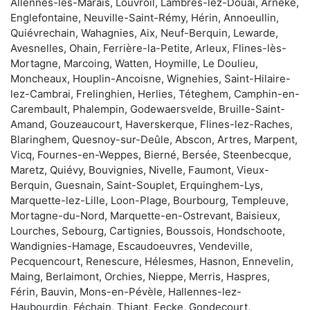
Allennes-les-Marais, Louvroil, Lambres-lez-Douai, Arnèke,
Englefontaine, Neuville-Saint-Rémy, Hérin, Annoeullin,
Quiévrechain, Wahagnies, Aix, Neuf-Berquin, Lewarde,
Avesnelles, Ohain, Ferrière-la-Petite, Arleux, Flines-lès-
Mortagne, Marcoing, Watten, Hoymille, Le Doulieu,
Moncheaux, Houplin-Ancoisne, Wignehies, Saint-Hilaire-
lez-Cambrai, Frelinghien, Herlies, Téteghem, Camphin-en-
Carembault, Phalempin, Godewaersvelde, Bruille-Saint-
Amand, Gouzeaucourt, Haverskerque, Flines-lez-Raches,
Blaringhem, Quesnoy-sur-Deûle, Abscon, Artres, Marpent,
Vicq, Fournes-en-Weppes, Bierné, Bersée, Steenbecque,
Maretz, Quiévy, Bouvignies, Nivelle, Faumont, Vieux-
Berquin, Guesnain, Saint-Souplet, Erquinghem-Lys,
Marquette-lez-Lille, Loon-Plage, Bourbourg, Templeuve,
Mortagne-du-Nord, Marquette-en-Ostrevant, Baisieux,
Lourches, Sebourg, Cartignies, Boussois, Hondschoote,
Wandignies-Hamage, Escaudoeuvres, Vendeville,
Pecquencourt, Renescure, Hélesmes, Hasnon, Ennevelin,
Maing, Berlaimont, Orchies, Nieppe, Merris, Haspres,
Férin, Bauvin, Mons-en-Pévèle, Hallennes-lez-
Haubourdin, Féchain, Thiant, Eecke, Gondecourt,