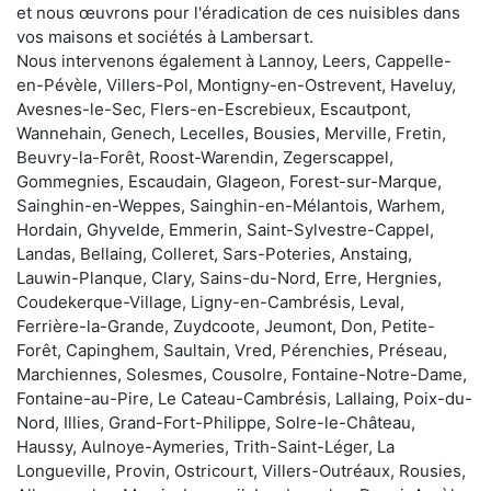
et nous œuvrons pour l'éradication de ces nuisibles dans
vos maisons et sociétés à Lambersart.
Nous intervenons également à Lannoy, Leers, Cappelle-
en-Pévèle, Villers-Pol, Montigny-en-Ostrevent, Haveluy,
Avesnes-le-Sec, Flers-en-Escrebieux, Escautpont,
Wannehain, Genech, Lecelles, Bousies, Merville, Fretin,
Beuvry-la-Forêt, Roost-Warendin, Zegerscappel,
Gommegnies, Escaudain, Glageon, Forest-sur-Marque,
Sainghin-en-Weppes, Sainghin-en-Mélantois, Warhem,
Hordain, Ghyvelde, Emmerin, Saint-Sylvestre-Cappel,
Landas, Bellaing, Colleret, Sars-Poteries, Anstaing,
Lauwin-Planque, Clary, Sains-du-Nord, Erre, Hergnies,
Coudekerque-Village, Ligny-en-Cambrésis, Leval,
Ferrière-la-Grande, Zuydcoote, Jeumont, Don, Petite-
Forêt, Capinghem, Saultain, Vred, Pérenchies, Préseau,
Marchiennes, Solesmes, Cousolre, Fontaine-Notre-Dame,
Fontaine-au-Pire, Le Cateau-Cambrésis, Lallaing, Poix-du-
Nord, Illies, Grand-Fort-Philippe, Solre-le-Château,
Haussy, Aulnoye-Aymeries, Trith-Saint-Léger, La
Longueville, Provin, Ostricourt, Villers-Outréaux, Rousies,