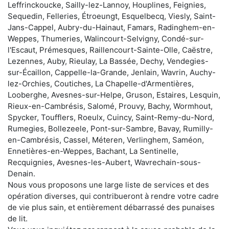
Leffrinckoucke, Sailly-lez-Lannoy, Houplines, Feignies,
Sequedin, Felleries, Étroeungt, Esquelbecq, Viesly, Saint-
Jans-Cappel, Aubry-du-Hainaut, Famars, Radinghem-en-
Weppes, Thumeries, Walincourt-Selvigny, Condé-sur-
l'Escaut, Prémesques, Raillencourt-Sainte-Olle, Caëstre,
Lezennes, Auby, Rieulay, La Bassée, Dechy, Vendegies-
sur-Écaillon, Cappelle-la-Grande, Jenlain, Wavrin, Auchy-
lez-Orchies, Coutiches, La Chapelle-d'Armentières,
Looberghe, Avesnes-sur-Helpe, Gruson, Estaires, Lesquin,
Rieux-en-Cambrésis, Salomé, Prouvy, Bachy, Wormhout,
Spycker, Toufflers, Roeulx, Cuincy, Saint-Remy-du-Nord,
Rumegies, Bollezeele, Pont-sur-Sambre, Bavay, Rumilly-
en-Cambrésis, Cassel, Méteren, Verlinghem, Saméon,
Ennetières-en-Weppes, Bachant, La Sentinelle,
Recquignies, Avesnes-les-Aubert, Wavrechain-sous-
Denain.
Nous vous proposons une large liste de services et des
opération diverses, qui contribueront à rendre votre cadre
de vie plus sain, et entièrement débarrassé des punaises
de lit.