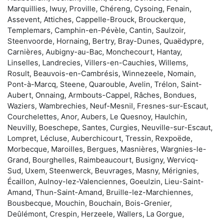
Marquillies, Iwuy, Proville, Chéreng, Cysoing, Fenain,
Assevent, Attiches, Cappelle-Brouck, Brouckerque,
Templemars, Camphin-en-Pévèle, Cantin, Saulzoir,
Steenvoorde, Hornaing, Bertry, Bray-Dunes, Quaëdypre,
Carnières, Aubigny-au-Bac, Monchecourt, Hantay,
Linselles, Landrecies, Villers-en-Cauchies, Willems,
Rosult, Beauvois-en-Cambrésis, Winnezeele, Nomain,
Pont-à-Marcq, Steene, Quarouble, Avelin, Trélon, Saint-
Aubert, Onnaing, Armbouts-Cappel, Râches, Bondues,
Waziers, Wambrechies, Neuf-Mesnil, Fresnes-sur-Escaut,
Courchelettes, Anor, Aubers, Le Quesnoy, Haulchin,
Neuvilly, Boeschepe, Santes, Curgies, Neuville-sur-Escaut,
Lompret, Lécluse, Auberchicourt, Tressin, Rexpoëde,
Morbecque, Maroilles, Bergues, Masnières, Wargnies-le-
Grand, Bourghelles, Raimbeaucourt, Busigny, Wervicq-
Sud, Uxem, Steenwerck, Beuvrages, Masny, Mérignies,
Écaillon, Aulnoy-lez-Valenciennes, Goeulzin, Lieu-Saint-
Amand, Thun-Saint-Amand, Bruille-lez-Marchiennes,
Bousbecque, Mouchin, Bouchain, Bois-Grenier,
Deûlémont, Crespin, Herzeele, Wallers, La Gorgue,