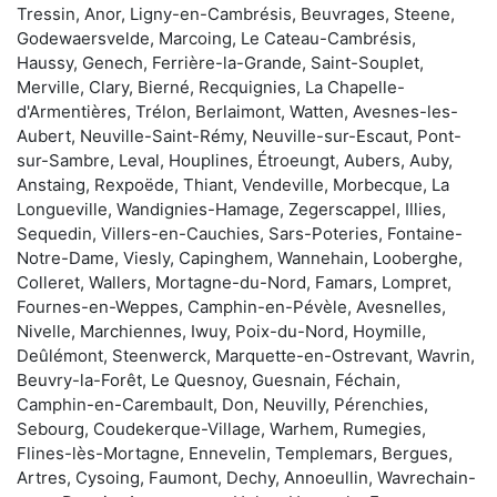
Tressin, Anor, Ligny-en-Cambrésis, Beuvrages, Steene,
Godewaersvelde, Marcoing, Le Cateau-Cambrésis,
Haussy, Genech, Ferrière-la-Grande, Saint-Souplet,
Merville, Clary, Bierné, Recquignies, La Chapelle-
d'Armentières, Trélon, Berlaimont, Watten, Avesnes-les-
Aubert, Neuville-Saint-Rémy, Neuville-sur-Escaut, Pont-
sur-Sambre, Leval, Houplines, Étroeungt, Aubers, Auby,
Anstaing, Rexpoëde, Thiant, Vendeville, Morbecque, La
Longueville, Wandignies-Hamage, Zegerscappel, Illies,
Sequedin, Villers-en-Cauchies, Sars-Poteries, Fontaine-
Notre-Dame, Viesly, Capinghem, Wannehain, Looberghe,
Colleret, Wallers, Mortagne-du-Nord, Famars, Lompret,
Fournes-en-Weppes, Camphin-en-Pévèle, Avesnelles,
Nivelle, Marchiennes, Iwuy, Poix-du-Nord, Hoymille,
Deûlémont, Steenwerck, Marquette-en-Ostrevant, Wavrin,
Beuvry-la-Forêt, Le Quesnoy, Guesnain, Féchain,
Camphin-en-Carembault, Don, Neuvilly, Pérenchies,
Sebourg, Coudekerque-Village, Warhem, Rumegies,
Flines-lès-Mortagne, Ennevelin, Templemars, Bergues,
Artres, Cysoing, Faumont, Dechy, Annoeullin, Wavrechain-