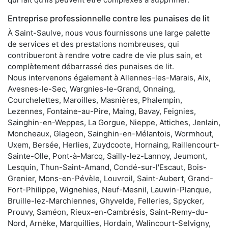
Entreprise professionnelle contre les punaises de lit
À Saint-Saulve, nous vous fournissons une large palette
de services et des prestations nombreuses, qui
contribueront à rendre votre cadre de vie plus sain, et
complètement débarrassé des punaises de lit.
Nous intervenons également à Allennes-les-Marais, Aix,
Avesnes-le-Sec, Wargnies-le-Grand, Onnaing,
Courchelettes, Maroilles, Masnières, Phalempin,
Lezennes, Fontaine-au-Pire, Maing, Bavay, Feignies,
Sainghin-en-Weppes, La Gorgue, Nieppe, Attiches, Jenlain,
Moncheaux, Glageon, Sainghin-en-Mélantois, Wormhout,
Uxem, Bersée, Herlies, Zuydcoote, Hornaing, Raillencourt-
Sainte-Olle, Pont-à-Marcq, Sailly-lez-Lannoy, Jeumont,
Lesquin, Thun-Saint-Amand, Condé-sur-l'Escaut, Bois-
Grenier, Mons-en-Pévèle, Louvroil, Saint-Aubert, Grand-
Fort-Philippe, Wignehies, Neuf-Mesnil, Lauwin-Planque,
Bruille-lez-Marchiennes, Ghyvelde, Felleries, Spycker,
Prouvy, Saméon, Rieux-en-Cambrésis, Saint-Remy-du-
Nord, Arnèke, Marquillies, Hordain, Walincourt-Selvigny,