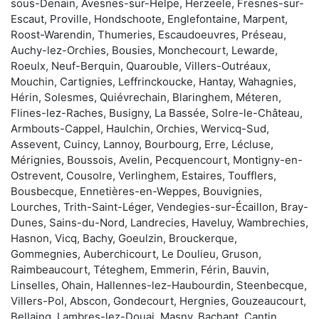
sous-Denain, Avesnes-sur-Helpe, Herzeele, Fresnes-sur-
Escaut, Proville, Hondschoote, Englefontaine, Marpent,
Roost-Warendin, Thumeries, Escaudoeuvres, Préseau,
Auchy-lez-Orchies, Bousies, Monchecourt, Lewarde,
Roeulx, Neuf-Berquin, Quarouble, Villers-Outréaux,
Mouchin, Cartignies, Leffrinckoucke, Hantay, Wahagnies,
Hérin, Solesmes, Quiévrechain, Blaringhem, Méteren,
Flines-lez-Raches, Busigny, La Bassée, Solre-le-Château,
Armbouts-Cappel, Haulchin, Orchies, Wervicq-Sud,
Assevent, Cuincy, Lannoy, Bourbourg, Erre, Lécluse,
Mérignies, Boussois, Avelin, Pecquencourt, Montigny-en-
Ostrevent, Cousolre, Verlinghem, Estaires, Toufflers,
Bousbecque, Ennetières-en-Weppes, Bouvignies,
Lourches, Trith-Saint-Léger, Vendegies-sur-Écaillon, Bray-
Dunes, Sains-du-Nord, Landrecies, Haveluy, Wambrechies,
Hasnon, Vicq, Bachy, Goeulzin, Brouckerque,
Gommegnies, Auberchicourt, Le Doulieu, Gruson,
Raimbeaucourt, Téteghem, Emmerin, Férin, Bauvin,
Linselles, Ohain, Hallennes-lez-Haubourdin, Steenbecque,
Villers-Pol, Abscon, Gondecourt, Hergnies, Gouzeaucourt,
Bellaing, Lambres-lez-Douai, Masny, Bachant, Cantin,