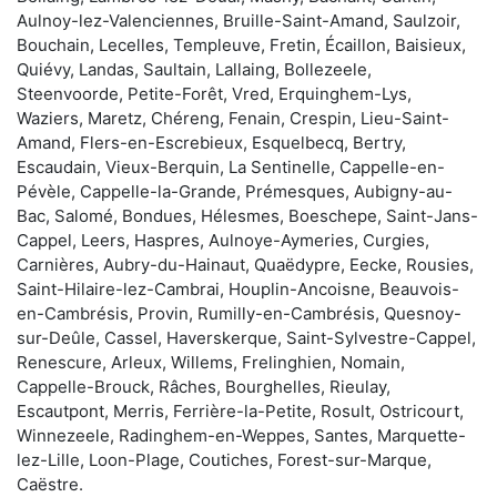
Aulnoy-lez-Valenciennes, Bruille-Saint-Amand, Saulzoir,
Bouchain, Lecelles, Templeuve, Fretin, Écaillon, Baisieux,
Quiévy, Landas, Saultain, Lallaing, Bollezeele,
Steenvoorde, Petite-Forêt, Vred, Erquinghem-Lys,
Waziers, Maretz, Chéreng, Fenain, Crespin, Lieu-Saint-
Amand, Flers-en-Escrebieux, Esquelbecq, Bertry,
Escaudain, Vieux-Berquin, La Sentinelle, Cappelle-en-
Pévèle, Cappelle-la-Grande, Prémesques, Aubigny-au-
Bac, Salomé, Bondues, Hélesmes, Boeschepe, Saint-Jans-
Cappel, Leers, Haspres, Aulnoye-Aymeries, Curgies,
Carnières, Aubry-du-Hainaut, Quaëdypre, Eecke, Rousies,
Saint-Hilaire-lez-Cambrai, Houplin-Ancoisne, Beauvois-
en-Cambrésis, Provin, Rumilly-en-Cambrésis, Quesnoy-
sur-Deûle, Cassel, Haverskerque, Saint-Sylvestre-Cappel,
Renescure, Arleux, Willems, Frelinghien, Nomain,
Cappelle-Brouck, Râches, Bourghelles, Rieulay,
Escautpont, Merris, Ferrière-la-Petite, Rosult, Ostricourt,
Winnezeele, Radinghem-en-Weppes, Santes, Marquette-
lez-Lille, Loon-Plage, Coutiches, Forest-sur-Marque,
Caëstre.