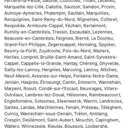
Ferrière-la-Petite, Salomé, Coutiches, Thiant, Lecelles,
Marquette-lez-Lille, Caëstre, Saulzoir, Saméon, Provin,
Aulnoye-Aymeries, Phalempin, Saultain, Marquillies,
Recquignies, Saint-Remy-du-Nord, Wignehies, Colleret,
Rexpoëde, Armbouts-Cappel, Féchain, Berlaimont,
Rumilly-en-Cambrésis, Tressin, Escaudain, Lezennes,
Beauvois-en-Cambrésis, Feignies, Bierné, Le Doulieu,
Grand-Fort-Philippe, Zegerscappel, Hornaing, Spycker,
Beuvry-la-Forêt, Zuydcoote, Poix-du-Nord, Waziers,
Herlies, Lompret, Bruille-Saint-Amand, Saint-Sylvestre-
Cappel, Cappelle-la-Grande, Hantay, Chéreng, Ghyvelde,
Sailly-lez-Lannoy, Hergnies, Marcoing, Lannoy, Attiches,
Neuf-Mesnil, Avesnes-sur-Helpe, Fontaine-Notre-Dame,
Jenlain, Haspres, Étroeungt, Cantin, Emmerin, Wannehain,
Marpent, Rosult, Condé-sur-l'Escaut, Beuvrages, Villers-
Outréaux, Lambres-lez-Douai, Hélesmes, Raimbeaucourt,
Englefontaine, Solesmes, Steenwerck, Wavrin, Landrecies,
Santes, Landas, Marchiennes, Fenain, Préseau, Téteghem,
Cuincy, Wavrechain-sous-Denain, Trélon, Anstaing,
Crespin, Deûlémont, Saint-Aubert, Mouchin, Capinghem,
Wallers, Winnezeele, Rieulay, Boussois, Looberghe,