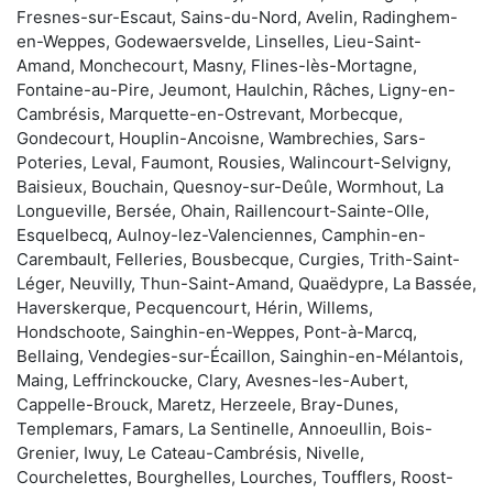
Fresnes-sur-Escaut, Sains-du-Nord, Avelin, Radinghem-
en-Weppes, Godewaersvelde, Linselles, Lieu-Saint-
Amand, Monchecourt, Masny, Flines-lès-Mortagne,
Fontaine-au-Pire, Jeumont, Haulchin, Râches, Ligny-en-
Cambrésis, Marquette-en-Ostrevant, Morbecque,
Gondecourt, Houplin-Ancoisne, Wambrechies, Sars-
Poteries, Leval, Faumont, Rousies, Walincourt-Selvigny,
Baisieux, Bouchain, Quesnoy-sur-Deûle, Wormhout, La
Longueville, Bersée, Ohain, Raillencourt-Sainte-Olle,
Esquelbecq, Aulnoy-lez-Valenciennes, Camphin-en-
Carembault, Felleries, Bousbecque, Curgies, Trith-Saint-
Léger, Neuvilly, Thun-Saint-Amand, Quaëdypre, La Bassée,
Haverskerque, Pecquencourt, Hérin, Willems,
Hondschoote, Sainghin-en-Weppes, Pont-à-Marcq,
Bellaing, Vendegies-sur-Écaillon, Sainghin-en-Mélantois,
Maing, Leffrinckoucke, Clary, Avesnes-les-Aubert,
Cappelle-Brouck, Maretz, Herzeele, Bray-Dunes,
Templemars, Famars, La Sentinelle, Annoeullin, Bois-
Grenier, Iwuy, Le Cateau-Cambrésis, Nivelle,
Courchelettes, Bourghelles, Lourches, Toufflers, Roost-