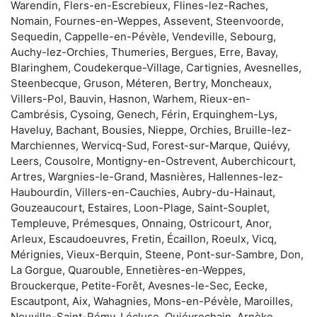
Warendin, Flers-en-Escrebieux, Flines-lez-Raches,
Nomain, Fournes-en-Weppes, Assevent, Steenvoorde,
Sequedin, Cappelle-en-Pévèle, Vendeville, Sebourg,
Auchy-lez-Orchies, Thumeries, Bergues, Erre, Bavay,
Blaringhem, Coudekerque-Village, Cartignies, Avesnelles,
Steenbecque, Gruson, Méteren, Bertry, Moncheaux,
Villers-Pol, Bauvin, Hasnon, Warhem, Rieux-en-
Cambrésis, Cysoing, Genech, Férin, Erquinghem-Lys,
Haveluy, Bachant, Bousies, Nieppe, Orchies, Bruille-lez-
Marchiennes, Wervicq-Sud, Forest-sur-Marque, Quiévy,
Leers, Cousolre, Montigny-en-Ostrevent, Auberchicourt,
Artres, Wargnies-le-Grand, Masnières, Hallennes-lez-
Haubourdin, Villers-en-Cauchies, Aubry-du-Hainaut,
Gouzeaucourt, Estaires, Loon-Plage, Saint-Souplet,
Templeuve, Prémesques, Onnaing, Ostricourt, Anor,
Arleux, Escaudoeuvres, Fretin, Écaillon, Roeulx, Vicq,
Mérignies, Vieux-Berquin, Steene, Pont-sur-Sambre, Don,
La Gorgue, Quarouble, Ennetières-en-Weppes,
Brouckerque, Petite-Forêt, Avesnes-le-Sec, Eecke,
Escautpont, Aix, Wahagnies, Mons-en-Pévèle, Maroilles,
Neuville-Saint-Rémy, Lécluse, Quiévrechain, Arnèke,