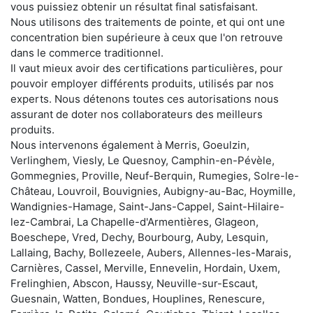
vous puissiez obtenir un résultat final satisfaisant.
Nous utilisons des traitements de pointe, et qui ont une
concentration bien supérieure à ceux que l'on retrouve
dans le commerce traditionnel.
Il vaut mieux avoir des certifications particulières, pour
pouvoir employer différents produits, utilisés par nos
experts. Nous détenons toutes ces autorisations nous
assurant de doter nos collaborateurs des meilleurs
produits.
Nous intervenons également à Merris, Goeulzin,
Verlinghem, Viesly, Le Quesnoy, Camphin-en-Pévèle,
Gommegnies, Proville, Neuf-Berquin, Rumegies, Solre-le-
Château, Louvroil, Bouvignies, Aubigny-au-Bac, Hoymille,
Wandignies-Hamage, Saint-Jans-Cappel, Saint-Hilaire-
lez-Cambrai, La Chapelle-d'Armentières, Glageon,
Boeschepe, Vred, Dechy, Bourbourg, Auby, Lesquin,
Lallaing, Bachy, Bollezeele, Aubers, Allennes-les-Marais,
Carnières, Cassel, Merville, Ennevelin, Hordain, Uxem,
Frelinghien, Abscon, Haussy, Neuville-sur-Escaut,
Guesnain, Watten, Bondues, Houplines, Renescure,